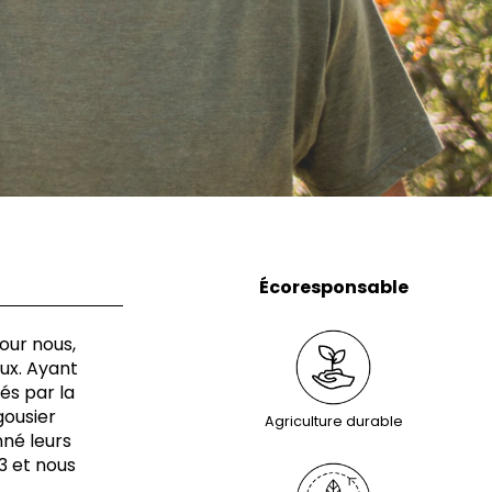
Écoresponsable
pour nous,
eux. Ayant
és par la
gousier
Agriculture durable
nné leurs
13
et nous