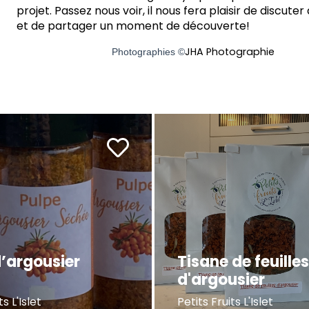
projet. Passez nous voir, il nous fera plaisir de discute
et de partager un moment de découverte!
JHA Photographie
Photographies ©
d’argousier
Tisane de feuille
e
d'argousier
ts L'Islet
Petits Fruits L'Islet