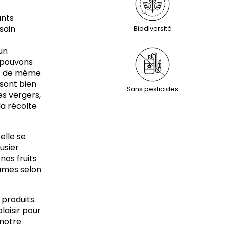
ants
 sain
Biodiversité
un
 pouvons
tout de même
 sont bien
Sans pesticides
es vergers,
 la récolte
elle se
ousier
nos fruits
gumes selon
 produits.
plaisir pour
 notre