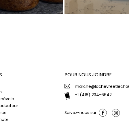
S
POUR NOUS JOINDRE
s
marche@lachevreetlecho
n
+1 (418) 234-6642
énévole
roducteur
nce
Suivez-nous sur
chute