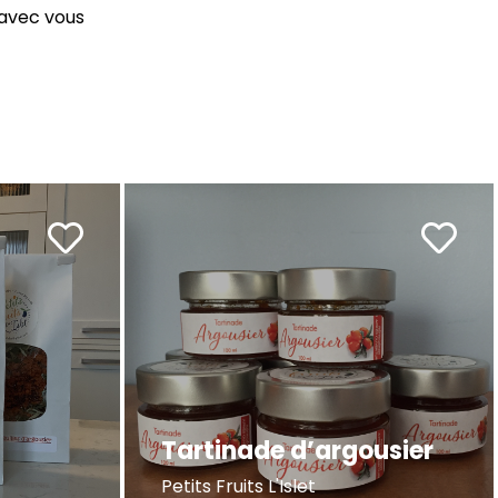
r avec vous
s
Tartinade d’argousier
Petits Fruits L'Islet