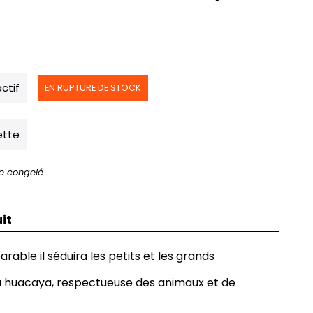
actif
EN RUPTURE DE STOCK
ette
e congelé.
it
able il séduira les petits et les grands
a huacaya, respectueuse des animaux et de