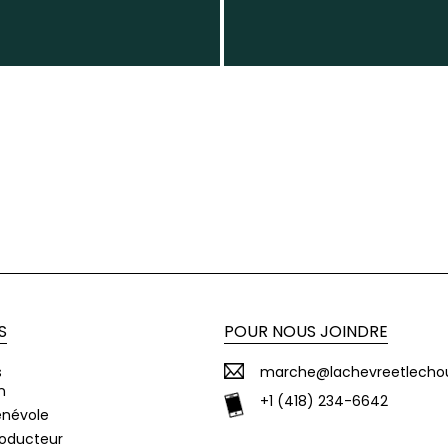
S
POUR NOUS JOINDRE
s
marche@lachevreetlecho
n
+1 (418) 234-6642
énévole
roducteur