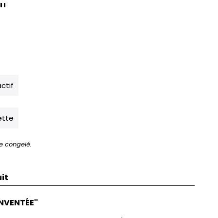
'
actif
ette
e congelé.
it
ÉINVENTÉE''