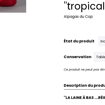
''tropical'
Alpagas du Cap
État du produit
In
Conservation
Tabl
Ce produit ne peut pas êtr
Description du produ
''LA LAINE À BAS ....R