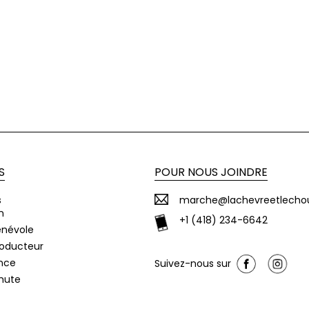
S
POUR NOUS JOINDRE
s
marche@lachevreetlecho
n
+1 (418) 234-6642
énévole
roducteur
nce
Suivez-nous sur
chute