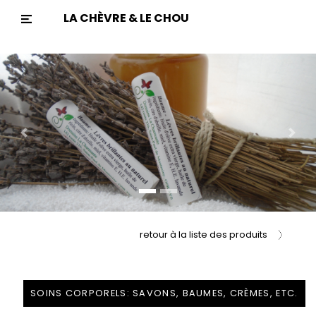
LA CHÈVRE & LE CHOU
Previous
Nex
retour à la liste des produits
SOINS CORPORELS: SAVONS, BAUMES, CRÈMES, ETC.