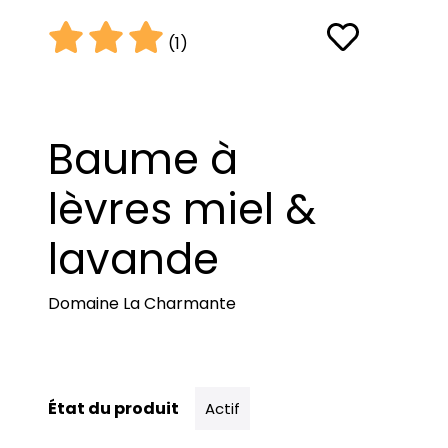
(1)
Baume à
lèvres miel &
lavande
Domaine La Charmante
État du produit
Actif