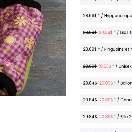
28.69$ * / Hyppocampes
28.69$
20.08$ *
/ Lilas 
28.69$ * / Pinguoins et 
28.69$
18.65$ *
/ Unisex
29.84$
20.89$ *
/ Ballon
29.84$
20.89$ *
/ Canar
29.84$
20.89$ *
/ Fille 