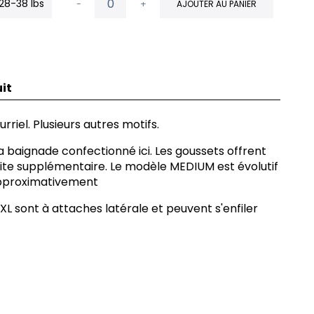
 28-38 lbs
-
+
AJOUTER AU PANIER
it
rriel. Plusieurs autres motifs.
 baignade confectionné ici. Les goussets offrent
uite supplémentaire. Le modèle MEDIUM est évolutif
 approximativement
L sont à attaches latérale et peuvent s'enfiler