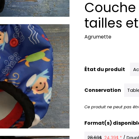
Couche 
tailles e
Agrumette
État du produit
Ac
Conservation
Tabl
Ce produit ne peut pas êtr
Format(s) disponibl
28.69$
24.39$ *
/ Dauph