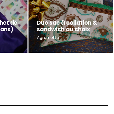
het de
Duo sac à collation &
6 ans)
sandwich au choix
Agrumette