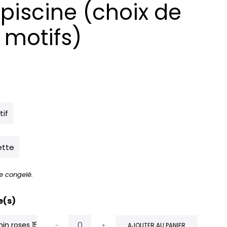
piscine (choix de
t motifs)
tif
ette
e congelé.
e(s)
in roses 15-28 lbs (1)
-
+
AJOUTER AU PANIER