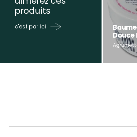
aimerez ces
produits
Baume 
c'est par ici
Douce
Agrumett