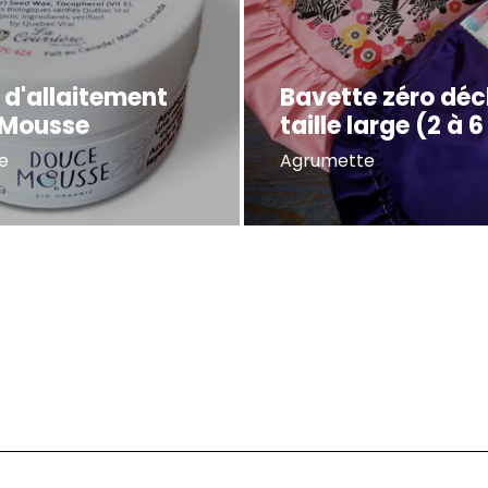
d'allaitement
Bavette zéro déc
 Mousse
taille large (2 à 
e
Agrumette