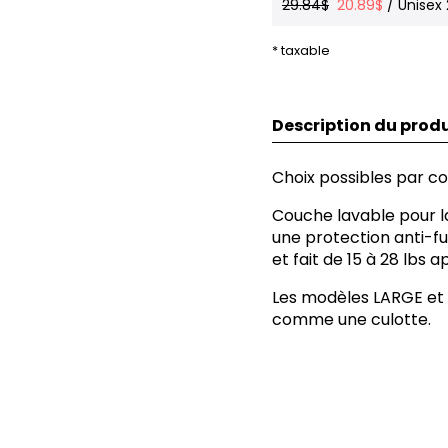
29.84$
20.89$
/ Unisex
* taxable
Description du produ
Choix possibles par cou
Couche lavable pour la
une protection anti-f
et fait de 15 à 28 lbs
Les modèles LARGE et X
comme une culotte.