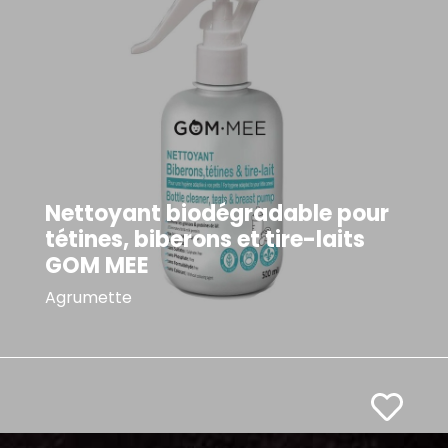
Nettoyant biodégradable pour
tétines, biberons et tire-laits
GOM MEE
Agrumette