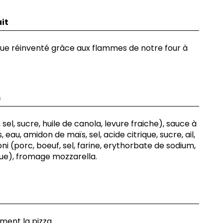
it
que réinventé grâce aux flammes de notre four à
s
 sel, sucre, huile de canola, levure fraiche), sauce à
eau, amidon de maïs, sel, acide citrique, sucre, ail,
ni (porc, boeuf, sel, farine, erythorbate de sodium,
e), fromage mozzarella.
ent la pizza.