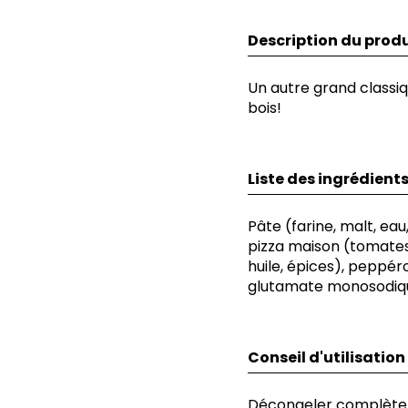
Description du produ
Un autre grand classi
bois!
Liste des ingrédient
Pâte (farine, malt, eau,
pizza maison (tomates, 
huile, épices), peppéro
glutamate monosodiqu
Conseil d'utilisation
Décongeler complètem