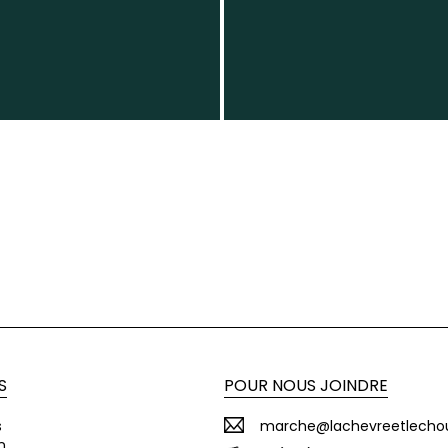
S
POUR NOUS JOINDRE
s
marche@lachevreetlecho
n