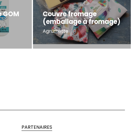
ue GOM
Couvre fromage
(emballage à fromage)
Agrumette
PARTENAIRES