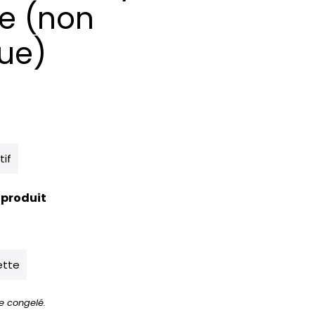
se (non
ue)
tif
 produit
ette
e congelé.