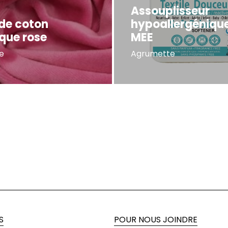
Assouplisseur
 de coton
hypoallergéniq
ique rose
MEE
e
Agrumette
S
POUR NOUS JOINDRE