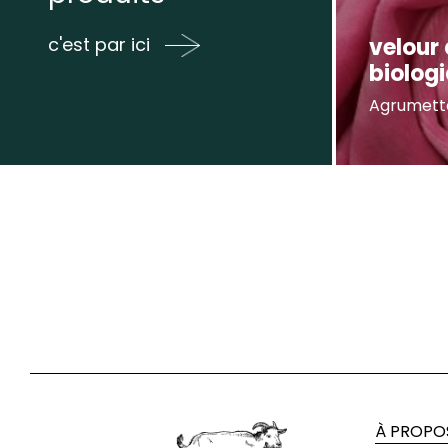
velour
c'est par ici
biolog
Agrumett
À PROPO