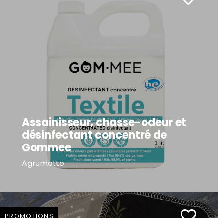
Assainisseur, chasse-odeur et
désinfectant concentré de
Gommee
Agrumette
PROMOTIONS