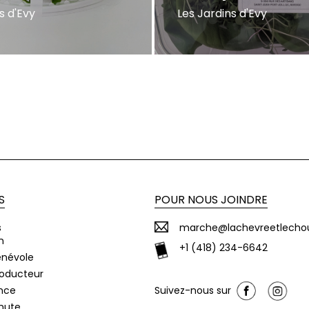
s d'Evy
Les Jardins d'Evy
S
POUR NOUS JOINDRE
s
marche@lachevreetlecho
n
+1 (418) 234-6642
énévole
roducteur
nce
Suivez-nous sur
chute