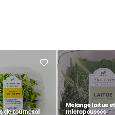
Mélange laitue e
s de tournesol
micropousses