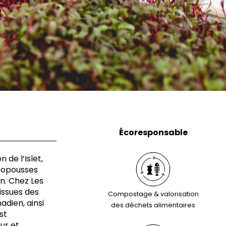
Écoresponsable
 de l’Islet,
cropousses
n. Chez Les
 issues des
Compostage & valorisation
dien, ainsi
des déchets alimentaires
st
eur et