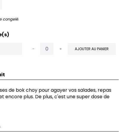
e congelé.
e(s)
-
+
AJOUTER AU PANIER
it
ses de bok choy pour agayer vos salades, repas
 et encore plus. De plus, c'est une super dose de
s