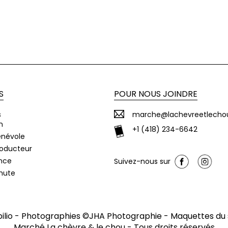
S
POUR NOUS JOINDRE
s
marche@lachevreetlecho
n
+1 (418) 234-6642
énévole
roducteur
nce
Suivez-nous sur
chute
ilio
- Photographies ©
JHA Photographie
- Maquettes du 
Marché La chèvre & le chou
- Tous droits réservés