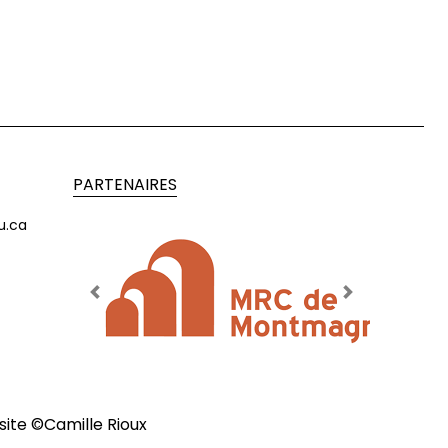
PARTENAIRES
u.ca
Previous
Next
site ©
Camille Rioux