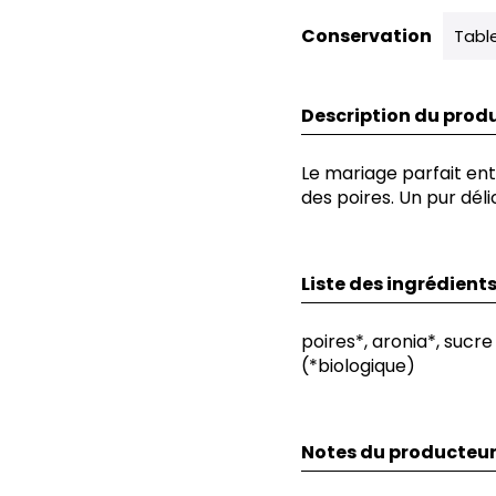
Conservation
Tabl
Description du produ
Le mariage parfait entr
des poires. Un pur délic
Liste des ingrédient
poires*, aronia*, sucr
(*biologique)
Notes du producteu