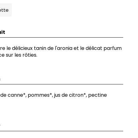
ette
it
e le délicieux tanin de l'aronia et le délicat parfum
e sur les rôties.
s
e de canne*, pommes*, jus de citron*, pectine
r