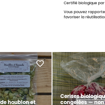
Certifié biologique p
Vous pouvez rapporter 
favoriser la réutilisati
Cerises biologiq
 de houblon et
congelées — non