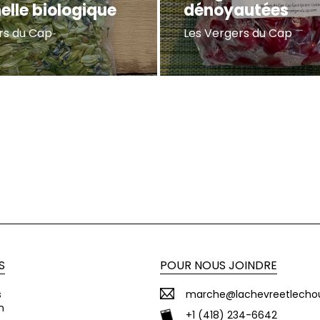
elle biologique
dénoyautées
rs du Cap
Les Vergers du Cap
S
POUR NOUS JOINDRE
s
marche@lachevreetlecho
n
+1 (418) 234-6642