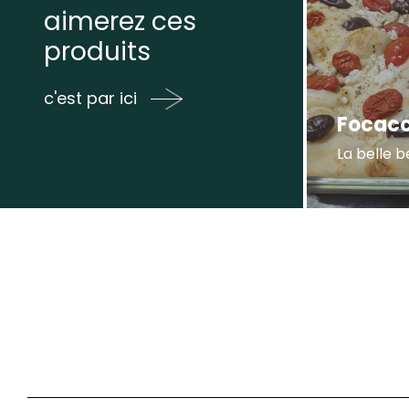
aimerez ces
produits
c'est par ici
Focacc
La belle b