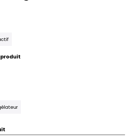
actif
 produit
élateur
it