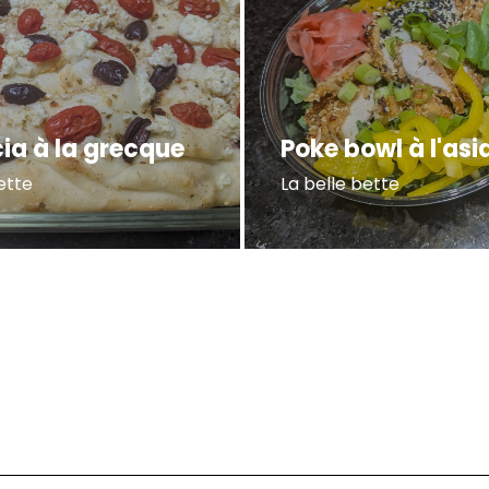
ia à la grecque
Poke bowl à l'asi
ette
La belle bette