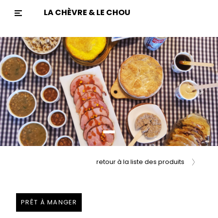
LA CHÈVRE & LE CHOU
Previous
Nex
retour à la liste des produits
PRÊT À MANGER