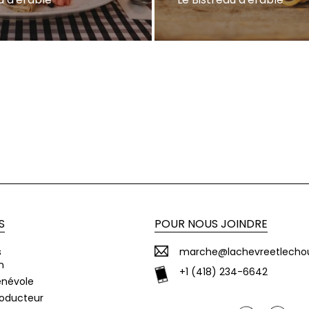
S
POUR NOUS JOINDRE
s
marche@lachevreetlecho
n
+1 (418) 234-6642
énévole
roducteur