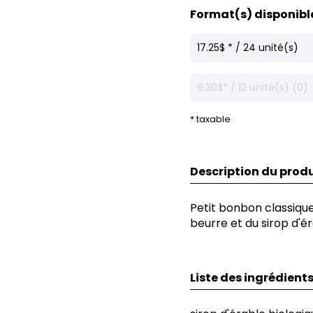
Format(s) disponibl
17.25$ * / 24 unité(s)
9.20$* / 12 unité(s) (0)
* taxable
Description du produ
Petit bonbon classique 
beurre et du sirop d'ér
Liste des ingrédient