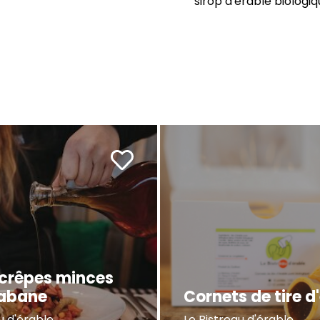
sirop d'érable biologiq
 crêpes minces
cabane
Cornets de tire d
u d'érable
Le Bistreau d'érable