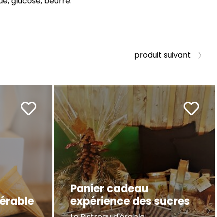
ue, glucose, beurre.
produit suivant
Panier cadeau
'érable
expérience des sucres
Le Bistreau d'érable