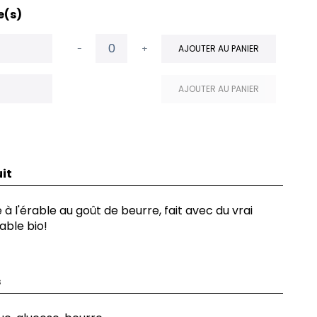
e(s)
-
+
AJOUTER AU PANIER
AJOUTER AU PANIER
it
à l'érable au goût de beurre, fait avec du vrai
able bio!
s