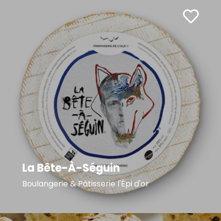
La Bête-À-Séguin
Boulangerie & Pâtisserie l'Épi d'or