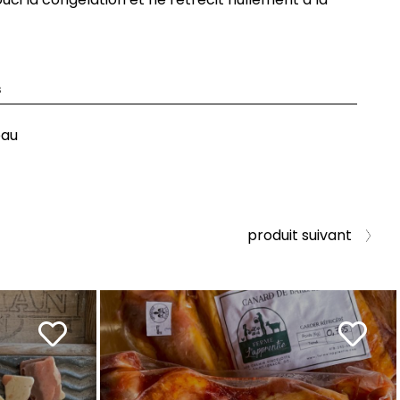
s
eau
produit suivant