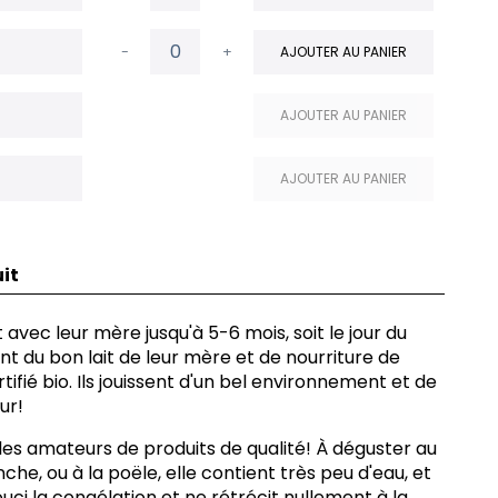
-
+
AJOUTER AU PANIER
AJOUTER AU PANIER
AJOUTER AU PANIER
it
avec leur mère jusqu'à 5-6 mois, soit le jour du
ent du bon lait de leur mère et de nourriture de
rtifié bio. Ils jouissent d'un bel environnement et de
ur!
les amateurs de produits de qualité! À déguster au
he, ou à la poële, elle contient très peu d'eau, et
ci la congélation et ne rétrécit nullement à la