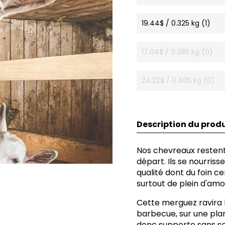
19.44$ / 0.325 kg (1)
17.04$ / 0.285 kg (0)
24.22$ / 0.405 kg (0)
Description du produ
Nos chevreaux restent 
départ. Ils se nourriss
qualité dont du foin ce
surtout de plein d'amo
Cette merguez ravira 
barbecue, sur une planc
donc supporte sans sou