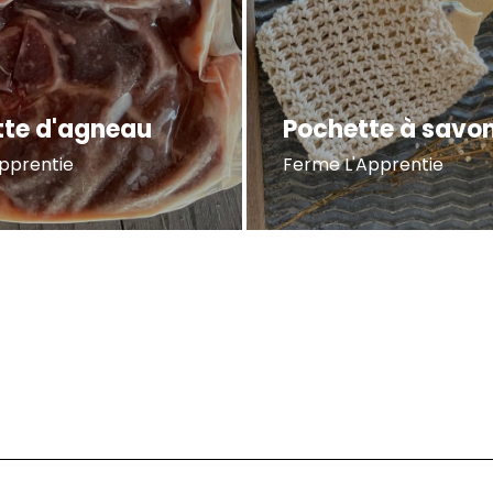
tte d'agneau
Pochette à savo
pprentie
Ferme L'Apprentie