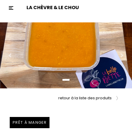
LA CHÈVRE & LE CHOU
Previous
Nex
retour à la liste des produits
PRÊT À MANGER