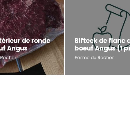
térieur de ronde
Bifteck de flanc 
uf Angus
boeuf Angus (1 p
 Rocher
Ferme du Rocher