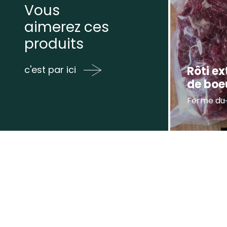
Vous
aimerez ces
produits
Rôti ex
c'est par ici
de boe
Ferme du