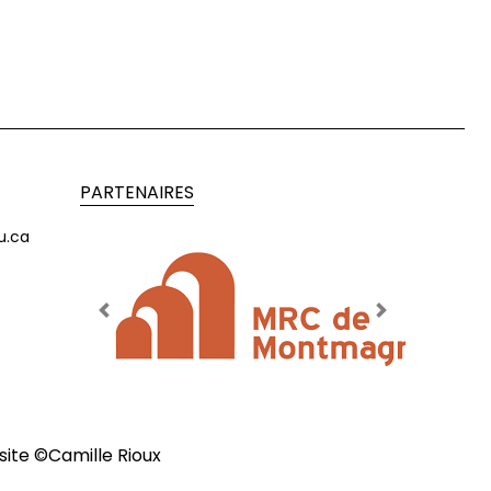
PARTENAIRES
u.ca
Previous
Next
site ©
Camille Rioux