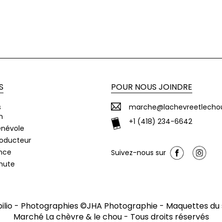
S
POUR NOUS JOINDRE
s
marche@lachevreetlecho
n
+1 (418) 234-6642
énévole
roducteur
nce
Suivez-nous sur
chute
ilio
- Photographies ©
JHA Photographie
- Maquettes du 
Marché La chèvre & le chou
- Tous droits réservés