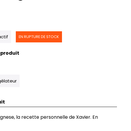
actif
EN RUPTURE DE STOCK
 produit
élateur
it
nese, la recette personnelle de Xavier. En