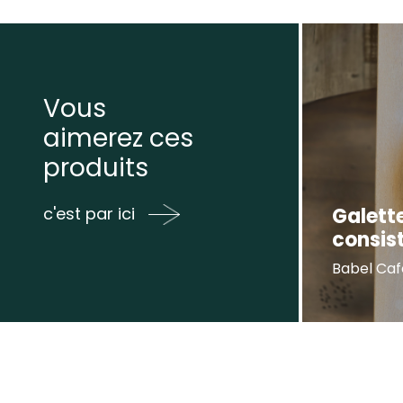
Vous
aimerez ces
produits
Galett
c'est par ici
consis
Babel Caf