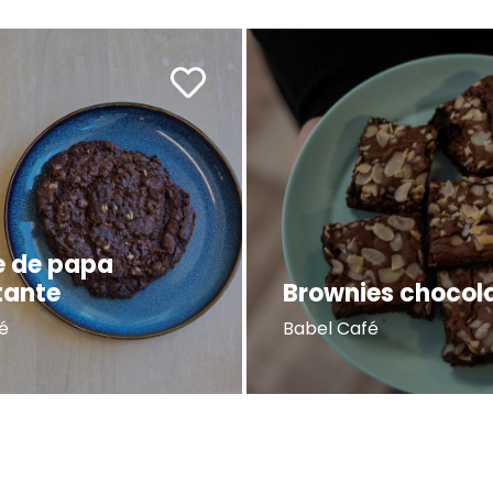
e de papa
tante
Brownies chocol
é
Babel Café