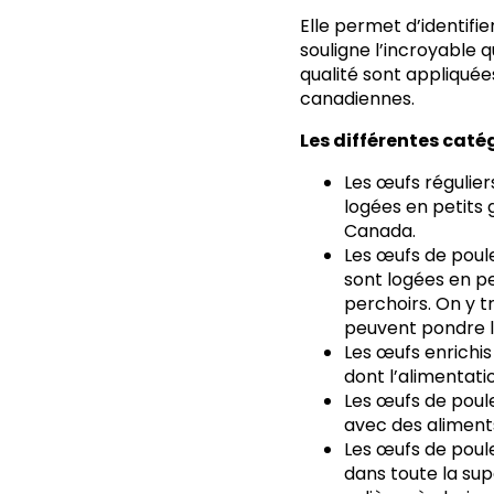
Elle permet d’identifi
souligne l’incroyable
qualité sont appliquée
canadiennes.
Les différentes caté
Les
œufs régulie
logées en petits
Canada.
Les
œufs de poul
sont logées en pe
perchoirs. On y t
peuvent pondre l
Les
œufs enrichis
dont l’alimentati
Les
œufs de poul
avec des aliments
Les
œufs de poule
dans toute la sup