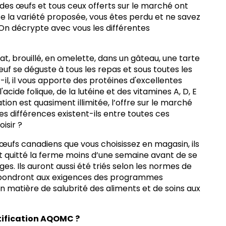
 des
œufs
et tous ceux offerts sur le marché ont
e la variété proposée, vous êtes perdu et ne savez
 On décrypte avec vous les différentes
at, brouillé, en omelette, dans un gâteau, une tarte
œuf se déguste à tous les repas et sous toutes les
t-il, il vous apporte des protéines d'excellentes
l'acide folique, de la lutéine et des vitamines A, D, E
ion est quasiment illimitée, l’offre sur le marché
les différences existent-ils entre toutes ces
isir ?
œufs canadiens que vous choisissez en magasin, ils
nt quitté la ferme moins d’une semaine avant de se
ges. Ils auront aussi été triés selon les normes de
pondront aux exigences des
programmes
n matière de salubrité des aliments et de soins aux
tification AQOMC ?