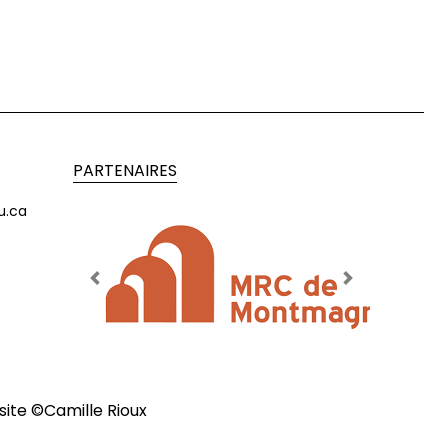
PARTENAIRES
u.ca
Previous
Next
site ©
Camille Rioux