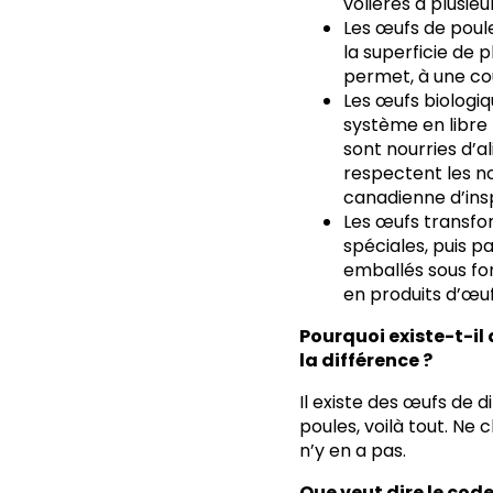
volières à plusieu
Les
œufs de poule
la superficie de p
permet, à une cou
Les
œufs biologi
système en libre 
sont nourries d’a
respectent les n
canadienne d’ins
Les
œufs transf
spéciales, puis p
emballés sous fo
en produits d’œuf
Pourquoi existe-t-il
la différence ?
Il existe des œufs de d
poules, voilà tout. Ne 
n’y en a pas.
Que veut dire le code