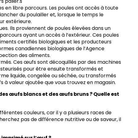
rs palier.s
s en libre parcours
. Les poules ont accès à toute
lancher du poulailler et, lorsque le temps le
r extérieure.
ques
. Ils proviennent de poules élevées dans un
parcours ayant un accès à l’extérieur. Ces poules
liments certifiés biologiques et les producteurs
ormes canadiennes biologiques de l’Agence
pection des aliments.
ormés
. Ces œufs sont décoquillés par des machines
asteurisés pour être ensuite transformés et
rme liquide, congelée ou séchée, ou transformés
s à valeur ajoutée que vous trouvez en magasin.
 des œufs blancs et des œufs bruns ? Quelle est
ifférentes couleurs, car il y a plusieurs races de
cherchez pas de différence nutritive ou de saveur, il
 imprimé sur l’œuf ?