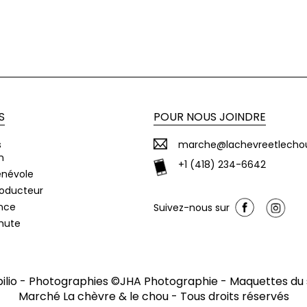
S
POUR NOUS JOINDRE
s
marche@lachevreetlecho
n
+1 (418) 234-6642
énévole
roducteur
nce
Suivez-nous sur
chute
ilio
- Photographies ©
JHA Photographie
- Maquettes du 
Marché La chèvre & le chou
- Tous droits réservés