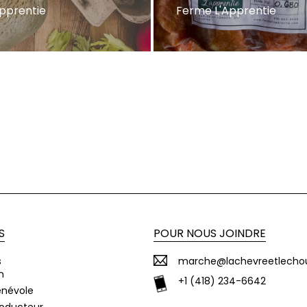
pprentie
Ferme L'Apprentie
S
POUR NOUS JOINDRE
s
marche@lachevreetlecho
n
+1 (418) 234-6642
énévole