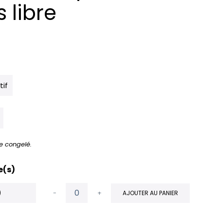
 libre
tif
e congelé.
e(s)
)
-
+
AJOUTER AU PANIER