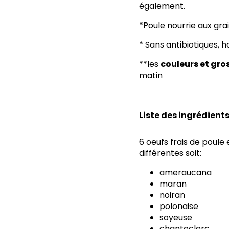
également.
*Poule nourrie aux gra
* Sans antibiotiques, 
**les
couleurs et gro
matin
Liste des ingrédient
6 oeufs frais de poule 
différentes soit:
ameraucana
maran
noiran
polonaise
soyeuse
chanteclerc