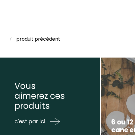
produit précédent
Vous
aimerez ces
produits
6 ou 12
c'est par ici
cane en