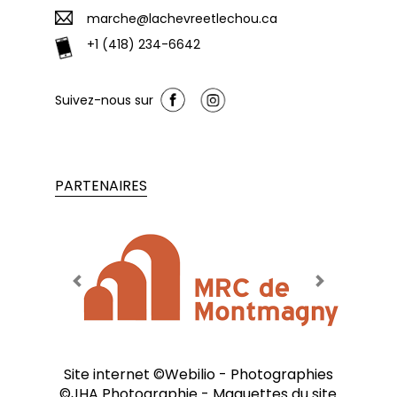
marche@lachevreetlechou.ca
+1 (418) 234-6642
Suivez-nous sur
PARTENAIRES
Previous
Next
Site internet ©
Webilio
- Photographies
©
JHA Photographie
- Maquettes du site