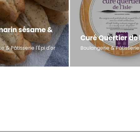
arin sésame &
Curé Quertier de l
e & Pâtisserie l'Épi d'or
Boulangerie & Pâtisserie 