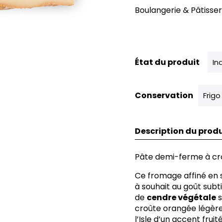
Boulangerie & Pâtisseri
État du produit
In
Conservation
Frigo
Description du produ
Pâte demi-ferme à cro
Ce fromage affiné en
à souhait au goût subt
de
cendre végétale
s
croûte orangée légère
l’Isle d’un accent fr