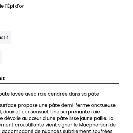
e l'Épi d'or
actif
it
ûte lavée avec raie cendrée dans sa pâte
 surface propose une pâte demi-ferme onctueuse
il, doux et consensuel. Une surprenante raie
e dévoile au cœur d’une pâte lisse jaune paille. La
ment croustillante vient signer le Macpherson de
uité accompagné de nuances subtilement soufrées