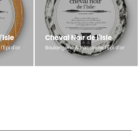
'Isle
Cheval Noir de l'Isle
l'Épi d'or
Boulangerie & Pâtisserie l'Épi d'or