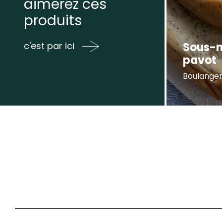
aimerez ces
produits
Sous-m
c'est par ici
pavot
Boulangeri