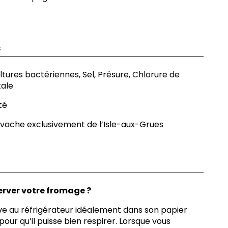
s
ultures bactériennes, Sel, Présure, Chlorure de
tale
té
e vache exclusivement de l’Isle-aux-Grues
rver votre fromage ?
e au réfrigérateur idéalement dans son papier
our qu’il puisse bien respirer. Lorsque vous