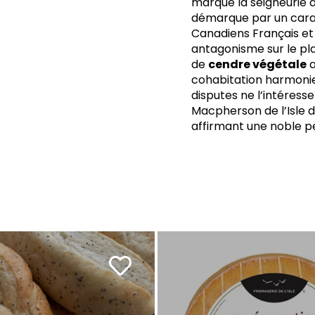
marqué la seigneurie de
démarque par un carac
Canadiens Français et 
antagonisme sur le plan 
de
cendre végétale
a
cohabitation harmonieu
disputes ne l’intéresse
Macpherson de l’Isle 
affirmant une noble p