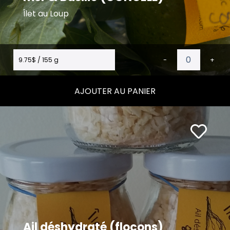
Îlet au Loup
9.75$ / 155 g
-
+
AJOUTER AU PANIER
Ail déshydraté (flocons)