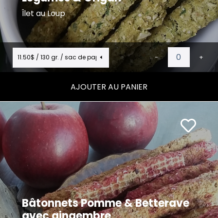
Îlet au Loup
11.50$ / 130 gr. / sac de papier (1)
-
+
AJOUTER AU PANIER
Bâtonnets Pomme & Betterave
avec gingembre