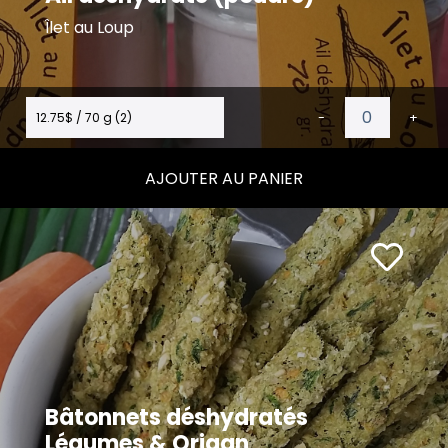
Îlet au Loup
12.75$ / 70 g (2)
-
+
AJOUTER AU PANIER
Bâtonnets déshydratés
Légumes & Origan