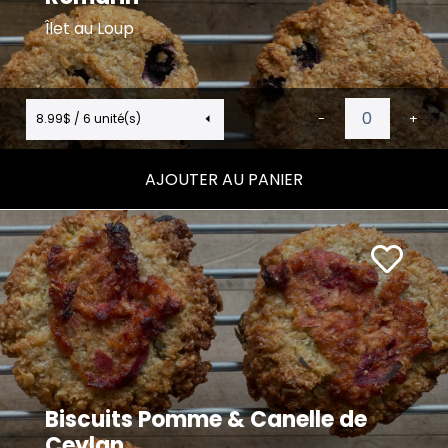
Îlet au Loup
8.99$ / 6 unité(s)
-
+
AJOUTER AU PANIER
Biscuits Pomme & Canelle de
Ceylan