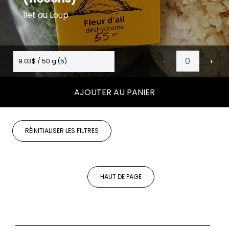
Îlet au Loup
9.03$ / 50 g (5)
-
+
AJOUTER AU PANIER
RÉINITIALISER LES FILTRES
HAUT DE PAGE