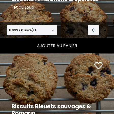
Îlet au Loup
8.99$ / 6 unité(s)
-
+
AJOUTER AU PANIER
Biscuits Bleuets sauvages &
Romarin