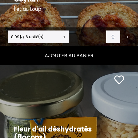
Îlet au Loup
8.99$ / 6 unité(s)
-
+
AJOUTER AU PANIER
Fleur d'ail déshydratés
(flocons)