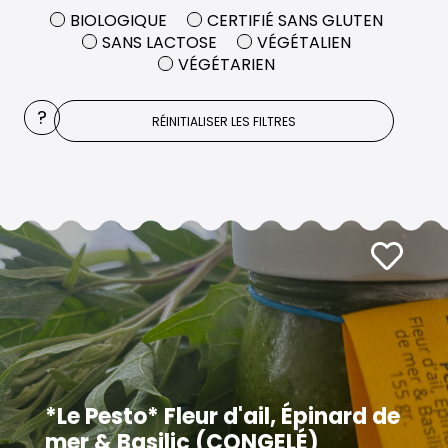
BIOLOGIQUE
CERTIFIÉ SANS GLUTEN
SANS LACTOSE
VÉGÉTALIEN
VÉGÉTARIEN
?
RÉINITIALISER LES FILTRES
*Le Pesto* Fleur d'ail, Épinard de
mer & Basilic (CONGELÉ)