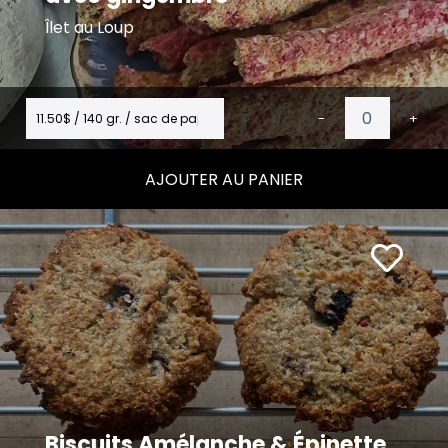
Îlet au Loup
11.50$ / 140 gr. / sac de papier (5)
-
+
AJOUTER AU PANIER
Biscuits Amélanche & Épinette