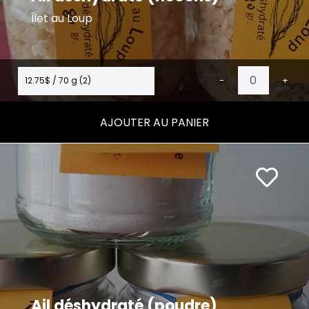
Îlet au Loup
12.75$ / 70 g (2)
-
+
AJOUTER AU PANIER
Ail déshydraté (poudre)