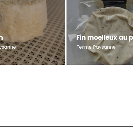
n
Fin moelleux au 
ysanne
Ferme Paysanne