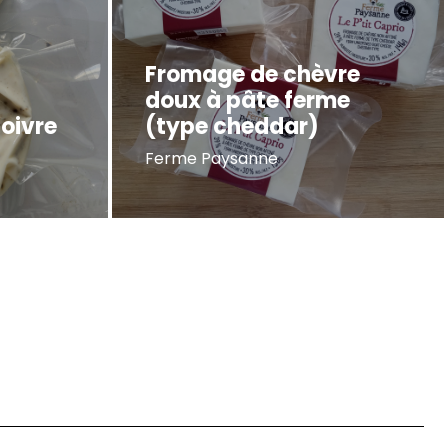
Fromage de chèvre
doux à pâte ferme
poivre
(type cheddar)
Ferme Paysanne