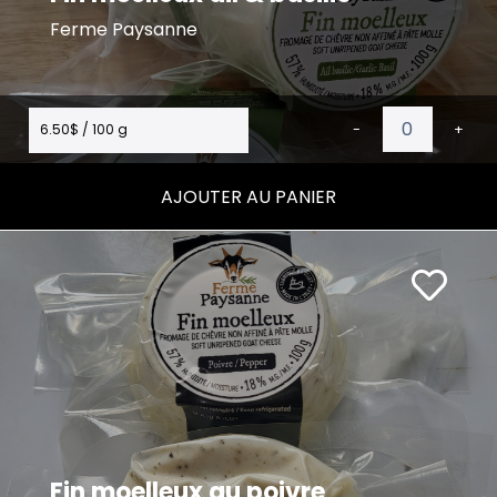
Ferme Paysanne
6.50$ / 100 g
-
+
AJOUTER AU PANIER
Fin moelleux au poivre