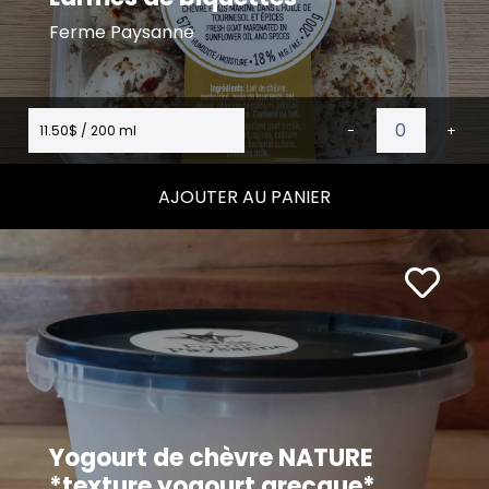
Ferme Paysanne
11.50$ / 200 ml
-
+
AJOUTER AU PANIER
Yogourt de chèvre NATURE
*texture yogourt grecque*