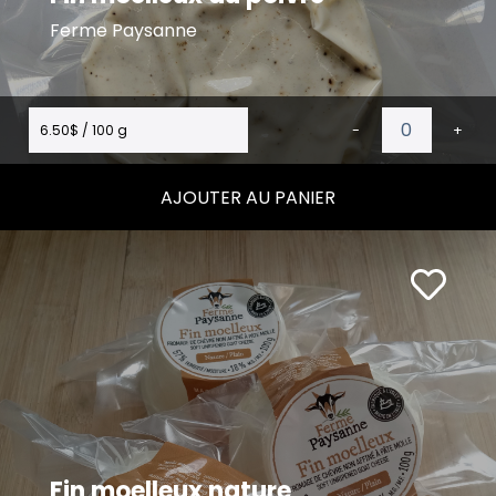
Ferme Paysanne
6.50$ / 100 g
-
+
AJOUTER AU PANIER
Fin moelleux nature