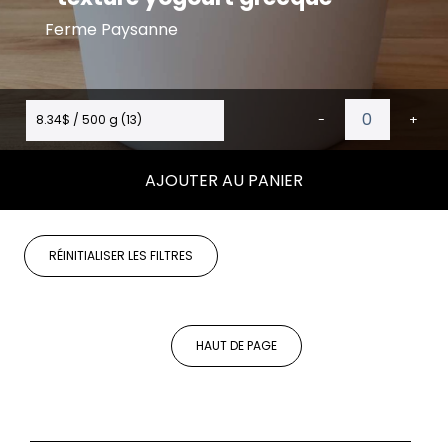
Ferme Paysanne
8.34$ / 500 g (13)
-
+
AJOUTER AU PANIER
RÉINITIALISER LES FILTRES
HAUT DE PAGE