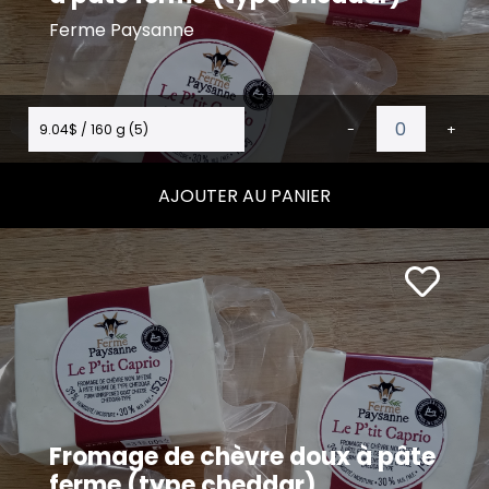
Ferme Paysanne
9.04$ / 160 g (5)
-
+
AJOUTER AU PANIER
Fromage de chèvre doux à pâte
ferme (type cheddar)