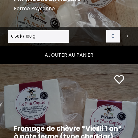
Ferme Paysanne
6.50$ / 100 g
-
+
AJOUTER AU PANIER
Fromage de chèvre *Vieilli 1 an*
à pâte ferme (type cheddar)