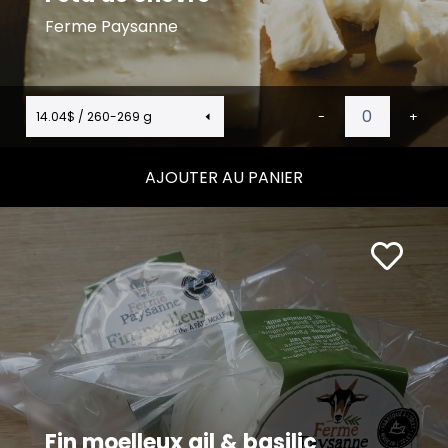
Ferme Paysanne
14.04$ / 260-269 g
-
+
AJOUTER AU PANIER
Fin moelleux ail & basilic